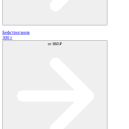
Бефстроганов
300 г
от
860 ₽