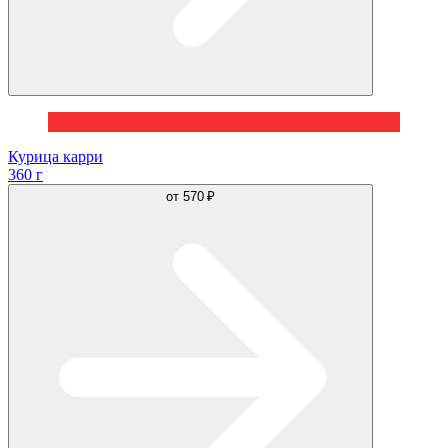
Курица карри
360 г
от
570 ₽