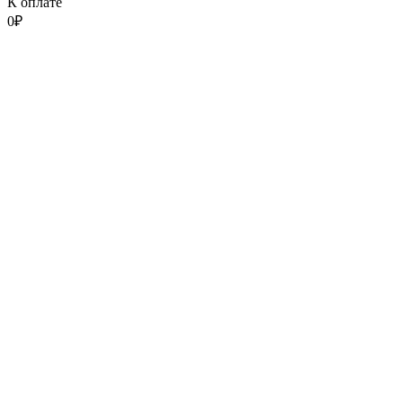
К оплате
0
₽