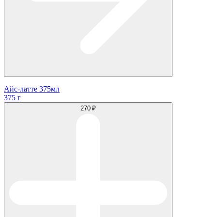
Айс-латте 375мл
375 г
270 ₽