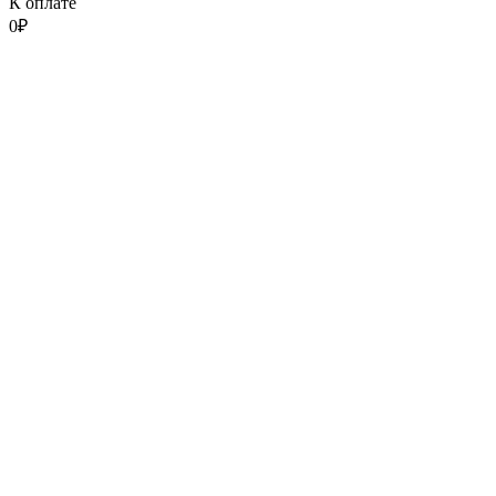
К оплате
0
₽