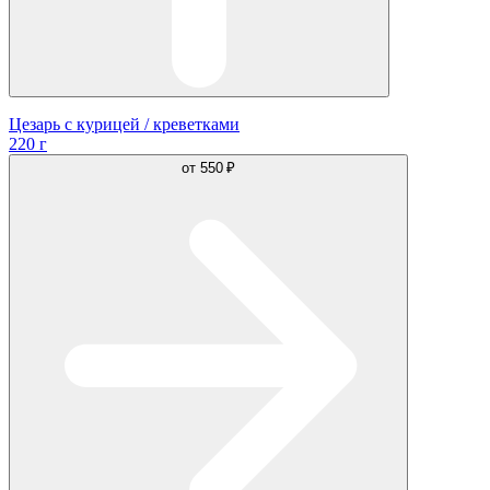
Цезарь с курицей / креветками
220 г
от
550 ₽