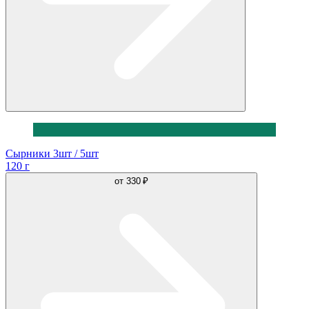
Сырники 3шт / 5шт
120 г
от
330 ₽