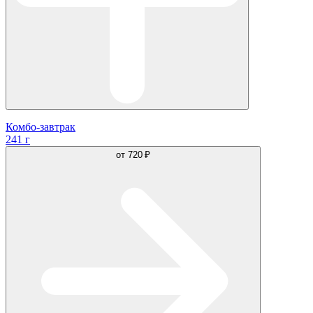
Комбо-завтрак
241 г
от
720 ₽