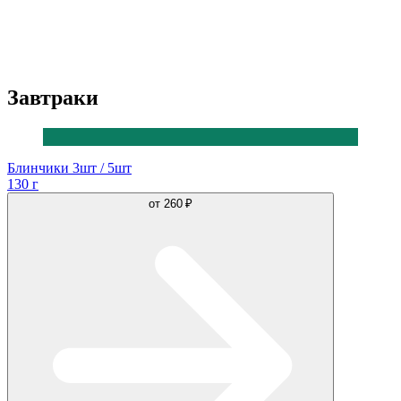
Завтраки
Блинчики 3шт / 5шт
130 г
от
260 ₽