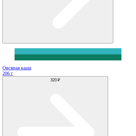
Овсяная каша
206 г
320 ₽