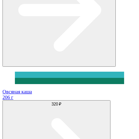
Овсяная каша
206 г
320 ₽