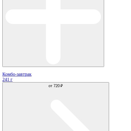
Комбо-завтрак
241 г
от
720 ₽