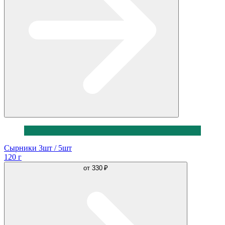
Сырники 3шт / 5шт
120 г
от
330 ₽