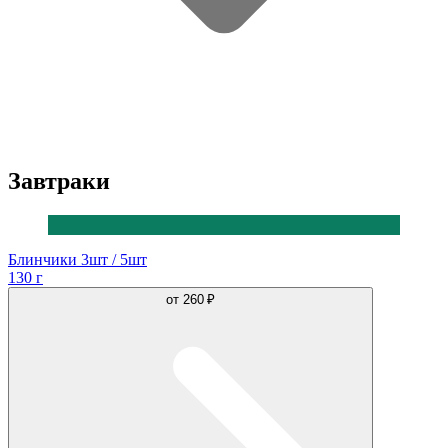
Завтраки
Блинчики 3шт / 5шт
130 г
от
260 ₽